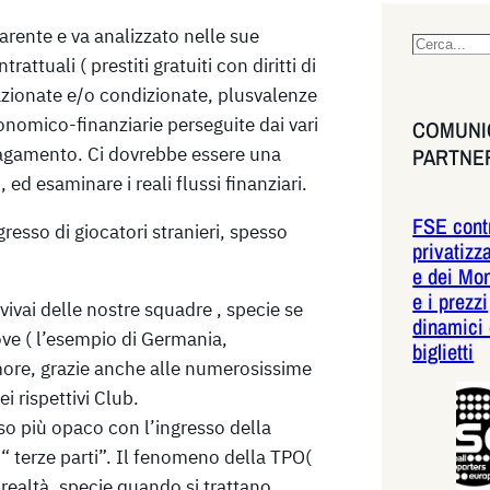
parente e va analizzato nelle sue
S
ttuali ( prestiti gratuiti con diritti di
e
lazionate e/o condizionate, plusvalenze
a
economico-finanziarie perseguite dai vari
COMUNIC
r
 pagamento. Ci dovrebbe essere una
PARTNE
c
ed esaminare i reali flussi finanziari.
h
FSE contr
resso di giocatori stranieri, spesso
privatizz
e dei Mon
e i prezzi
vai delle nostre squadre , specie se
dinamici 
dove ( l’esempio di Germania,
biglietti
imore, grazie anche alle numerosissime
i rispettivi Club.
so più opaco con l’ingresso della
e “ terze parti”. Il fenomeno della TPO(
realtà, specie quando si trattano