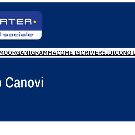
AMO
ORGANIGRAMMA
COME ISCRIVERSI
DICONO D
io Canovi