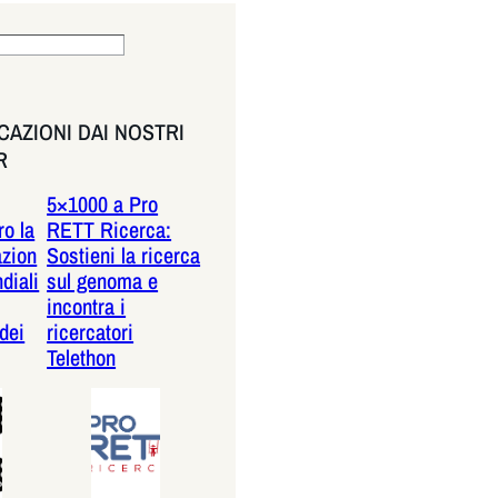
AZIONI DAI NOSTRI
R
5×1000 a Pro
o la
RETT Ricerca:
azion
Sostieni la ricerca
diali
sul genoma e
incontra i
dei
ricercatori
Telethon