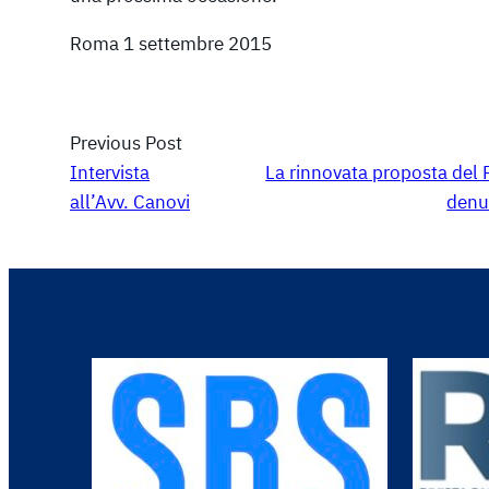
Roma 1 settembre 2015
Previous Post
Intervista
La rinnovata proposta del P
all’Avv. Canovi
denu