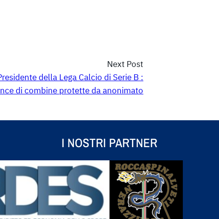
Next Post
residente della Lega Calcio di Serie B :
nce di combine protette da anonimato
I NOSTRI PARTNER