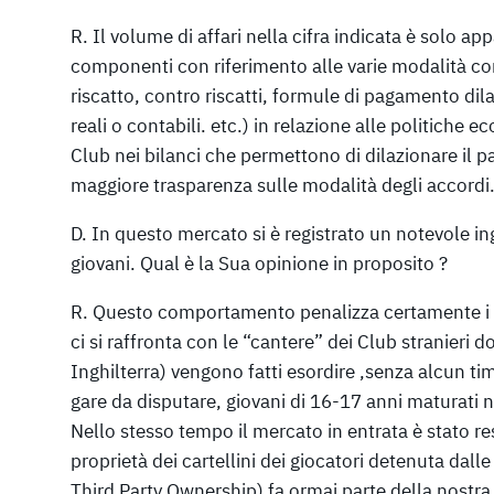
R. Il volume di affari nella cifra indicata è solo ap
componenti con riferimento alle varie modalità contra
riscatto, contro riscatti, formule di pagamento di
reali o contabili. etc.) in relazione alle politiche 
Club nei bilanci che permettono di dilazionare il
maggiore trasparenza sulle modalità degli accordi., 
D. In questo mercato si è registrato un notevole ing
giovani. Qual è la Sua opinione in proposito ?
R. Questo comportamento penalizza certamente i vi
ci si raffronta con le “cantere” dei Club stranieri 
Inghilterra) vengono fatti esordire ,senza alcun t
gare da disputare, giovani di 16-17 anni maturati ne
Nello stesso tempo il mercato in entrata è stato re
proprietà dei cartellini dei giocatori detenuta dall
Third Party Ownership) fa ormai parte della nostra 