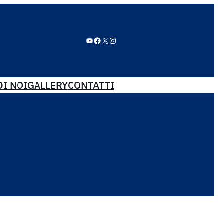
YouTube
Facebook
X
Instagram
I NOI
GALLERY
CONTATTI