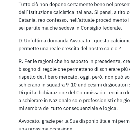
Tutto ciò non depone certamente bene nel presen
dell’Istituzione calcistica italiana. Si pensi, a tito
Catania, reo confesso, nell’attuale procedimento 
sei partite ma che sedeva in Consiglio federale.
D. Un’ultima domanda Avvocato : questo calciomer
permette una reale crescita del nostro calcio ?
R. Per le ragioni che ho esposto in precedenza, cr
bisogno di regole che permettano di schierare più
rispetto del libero mercato, oggi, però, non può s
schierano in squadra 9-10 undicesimi di giocatori s
Di qui la dichiarazione del Commissario Tecnico d
a schierare in Nazionale solo professionisti che gi
mi sembra del tutto consequenziale e logica.
Avvocato, grazie per la Sua disponibilità e mi perm
una prossima occasione.