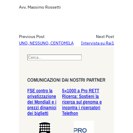
Avv. Massimo Rossetti
Previous Post
Next Post
UNO, NESSUNO, CENTOMILA
Intervista su Rai1
S
e
a
r
COMUNICAZIONI DAI NOSTRI PARTNER
c
FSE contro la
5×1000 a Pro RETT
h
privatizzazione
Ricerca: Sostieni la
dei Mondiali e i
ricerca sul genoma e
prezzi dinamici
incontra i ricercatori
dei biglietti
Telethon