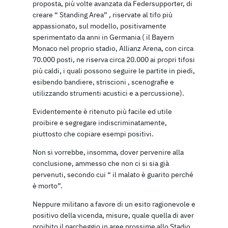
proposta, più volte avanzata da Federsupporter, di
creare “ Standing Area” , riservate al tifo più
appassionato, sul modello, positivamente
sperimentato da anni in Germania ( il Bayern
Monaco nel proprio stadio, Allianz Arena, con circa
70.000 posti, ne riserva circa 20.000 ai propri tifosi
più caldi, i quali possono seguire le partite in piedi,
esibendo bandiere, striscioni , scenografie e
utilizzando strumenti acustici e a percussione).
Evidentemente è ritenuto più facile ed utile
proibire e segregare indiscriminatamente,
piuttosto che copiare esempi positivi.
Non si vorrebbe, insomma, dover pervenire alla
conclusione, ammesso che non ci si sia già
pervenuti, secondo cui “ il malato è guarito perché
è morto”.
Neppure militano a favore di un esito ragionevole e
positivo della vicenda, misure, quale quella di aver
proibito il parcheggio in aree prossime allo Stadio