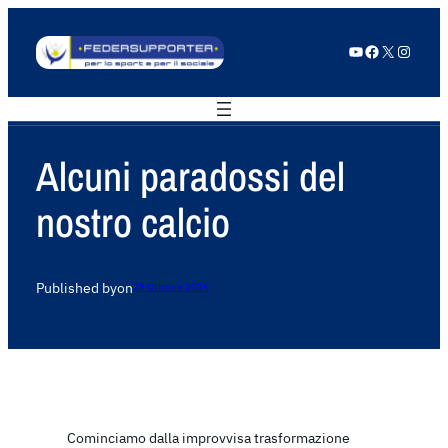
YouTube
Facebook
X
Instagram
Alcuni paradossi del
nostro calcio
Published by
on
28 Ottobre 2016
Cominciamo dalla improvvisa trasformazione