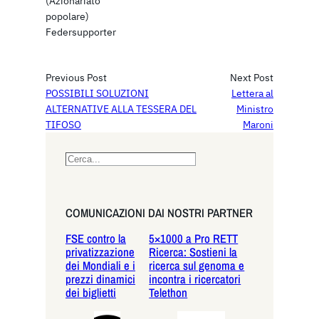
(Azionariato
popolare)
Federsupporter
Previous Post
Next Post
POSSIBILI SOLUZIONI
Lettera al
ALTERNATIVE ALLA TESSERA DEL
Ministro
TIFOSO
Maroni
S
e
a
r
COMUNICAZIONI DAI NOSTRI PARTNER
c
FSE contro la
5×1000 a Pro RETT
h
privatizzazione
Ricerca: Sostieni la
dei Mondiali e i
ricerca sul genoma e
prezzi dinamici
incontra i ricercatori
dei biglietti
Telethon