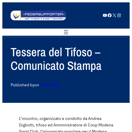
YouTube
Facebook
X
Instagram
Tessera del Tifoso –
Comunicato Stampa
Published by
on
22 Luglio 2010
L’incontro, organizzato e condotto da Andrea
Gigliotti, tifoso ed Amministratore di Coop Modena
Sport Club, l’azionariato popolare per il Modena