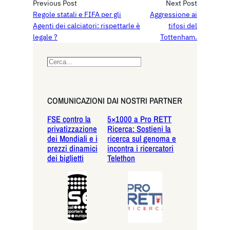
Previous Post
Next Post
Regole statali e FIFA per gli
Aggressione ai
Agenti dei calciatori: rispettarle è
tifosi del
legale ?
Tottenham.
S
e
a
r
COMUNICAZIONI DAI NOSTRI PARTNER
c
FSE contro la
5×1000 a Pro RETT
h
privatizzazione
Ricerca: Sostieni la
dei Mondiali e i
ricerca sul genoma e
prezzi dinamici
incontra i ricercatori
dei biglietti
Telethon