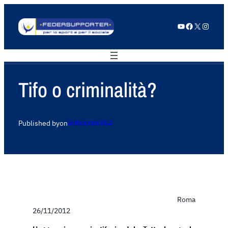
YouTube
Facebook
X
Instagram
Tifo o criminalità?
Published by
on
26 Novembre 2012
Roma
26/11/2012