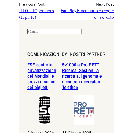
Previous Post
Next Post
Il LOTITOpensiero
Fair Play Finanziario e regole
(II parte)
di mercato
S
e
a
r
COMUNICAZIONI DAI NOSTRI PARTNER
c
FSE contro la
5×1000 a Pro RETT
h
privatizzazione
Ricerca: Sostieni la
dei Mondiali e i
ricerca sul genoma e
prezzi dinamici
incontra i ricercatori
dei biglietti
Telethon
2 Agosto 2026
13 Giugno 2025