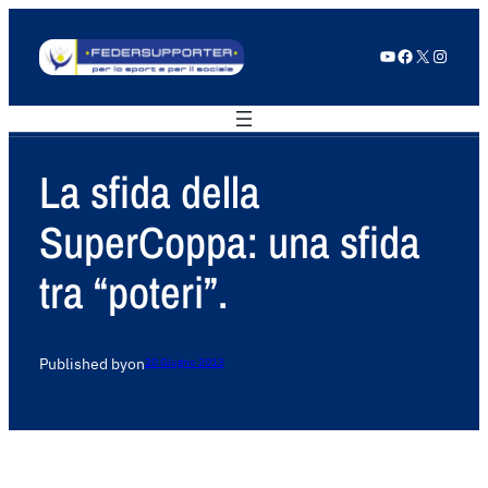
YouTube
Facebook
X
Instagram
La sfida della
SuperCoppa: una sfida
tra “poteri”.
Published by
on
20 Giugno 2013