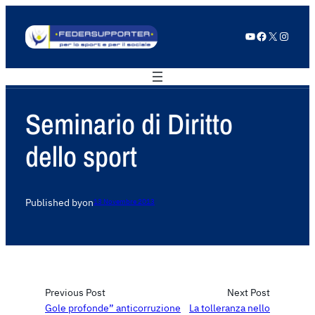
YouTube
Facebook
X
Instagram
Seminario di Diritto
dello sport
Published by
on
13 Novembre 2013
Previous Post
Next Post
Gole profonde” anticorruzione
La tolleranza nello