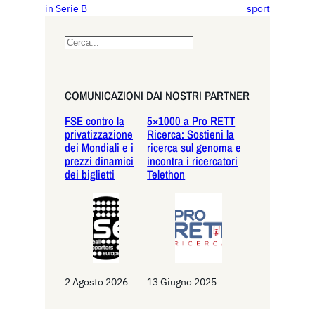
in Serie B
sport
S
e
a
r
COMUNICAZIONI DAI NOSTRI PARTNER
c
FSE contro la
5×1000 a Pro RETT
h
privatizzazione
Ricerca: Sostieni la
dei Mondiali e i
ricerca sul genoma e
prezzi dinamici
incontra i ricercatori
dei biglietti
Telethon
2 Agosto 2026
13 Giugno 2025