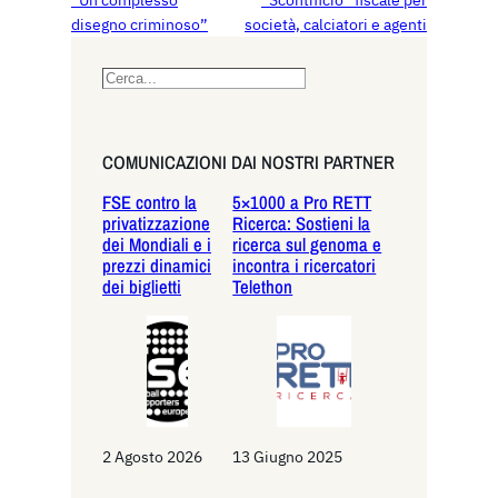
disegno criminoso”
società, calciatori e agenti
S
e
a
r
COMUNICAZIONI DAI NOSTRI PARTNER
c
FSE contro la
5×1000 a Pro RETT
h
privatizzazione
Ricerca: Sostieni la
dei Mondiali e i
ricerca sul genoma e
prezzi dinamici
incontra i ricercatori
dei biglietti
Telethon
2 Agosto 2026
13 Giugno 2025