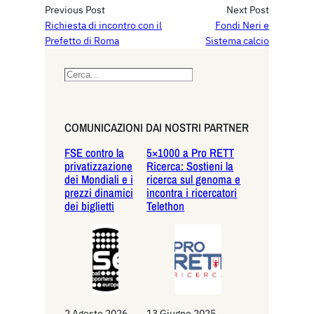
Previous Post
Next Post
Richiesta di incontro con il
Fondi Neri e
Prefetto di Roma
Sistema calcio
S
e
a
r
COMUNICAZIONI DAI NOSTRI PARTNER
c
FSE contro la
5×1000 a Pro RETT
h
privatizzazione
Ricerca: Sostieni la
dei Mondiali e i
ricerca sul genoma e
prezzi dinamici
incontra i ricercatori
dei biglietti
Telethon
2 Agosto 2026
13 Giugno 2025