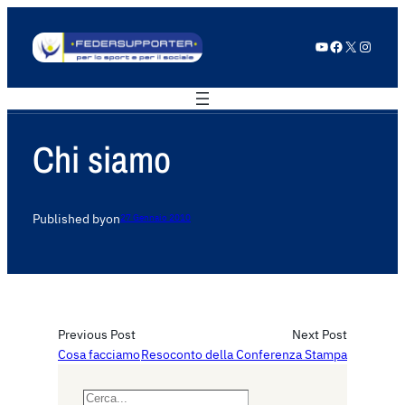
YouTube
Facebook
X
Instagram
Chi siamo
Published by
on
27 Gennaio 2010
Previous Post
Next Post
Cosa facciamo
Resoconto della Conferenza Stampa
S