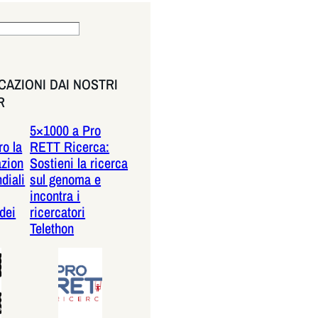
AZIONI DAI NOSTRI
R
5×1000 a Pro
o la
RETT Ricerca:
azion
Sostieni la ricerca
diali
sul genoma e
incontra i
dei
ricercatori
Telethon