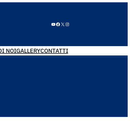
YouTube
Facebook
X
Instagram
I NOI
GALLERY
CONTATTI