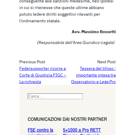
conseguente alle sanzioni medesime, nell’ipotesi
in cui si ritenesse che queste ultime abbiano
potuto ledere diritti soggettivi rilevanti per
l’ordinamento statale.
Avv. Massimo Rossetti
(Responsabile dell’Area Giuridico-Legale)
Previous Post
Next Post
Federsupporter ricorre a
Tessera del tifoso :
Corte di Giustizia FIGC –
importante intesa tra
La richiesta
Osservatorio e Lega Pro
S
e
a
r
COMUNICAZIONI DAI NOSTRI PARTNER
c
FSE contro la
5×1000 a Pro RETT
h