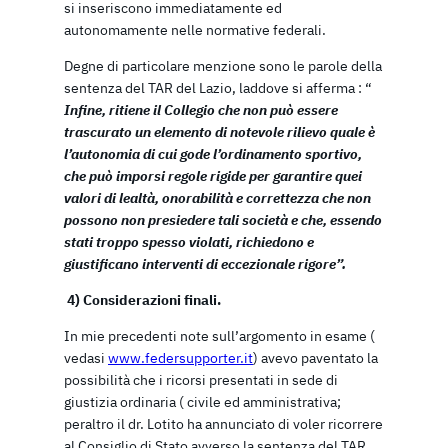
si inseriscono immediatamente ed
autonomamente nelle normative federali.
Degne di particolare menzione sono le parole della
sentenza del TAR del Lazio, laddove si afferma : “
Infine, ritiene il Collegio che non può essere
trascurato un elemento di notevole rilievo quale è
l’autonomia di cui gode l’ordinamento sportivo,
che può imporsi regole rigide per garantire quei
valori di lealtà, onorabilità e correttezza che non
possono non presiedere tali società e che, essendo
stati troppo spesso violati, richiedono e
giustificano interventi di eccezionale rigore”.
4)
Considerazioni finali.
In mie precedenti note sull’argomento in esame (
vedasi
www.federsupporter.it
) avevo paventato la
possibilità che i ricorsi presentati in sede di
giustizia ordinaria ( civile ed amministrativa;
peraltro il dr. Lotito ha annunciato di voler ricorrere
al Consiglio di Stato avverso la sentenza del TAR