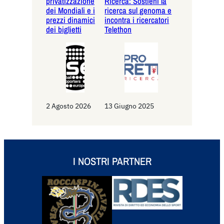
privatizzazione
Ricerca: Sostieni la
dei Mondiali e i
ricerca sul genoma e
prezzi dinamici
incontra i ricercatori
dei biglietti
Telethon
2 Agosto 2026
13 Giugno 2025
I NOSTRI PARTNER