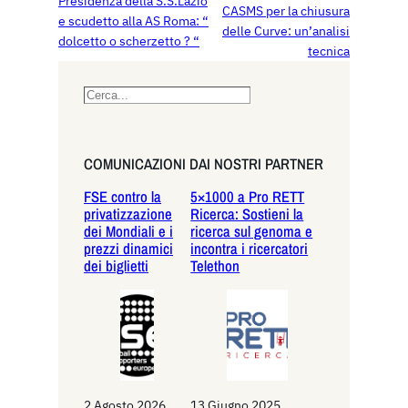
Presidenza della S.S.Lazio
CASMS per la chiusura
e scudetto alla AS Roma: “
delle Curve: un’analisi
dolcetto o scherzetto ? “
tecnica
S
e
a
r
COMUNICAZIONI DAI NOSTRI PARTNER
c
FSE contro la
5×1000 a Pro RETT
h
privatizzazione
Ricerca: Sostieni la
dei Mondiali e i
ricerca sul genoma e
prezzi dinamici
incontra i ricercatori
dei biglietti
Telethon
2 Agosto 2026
13 Giugno 2025