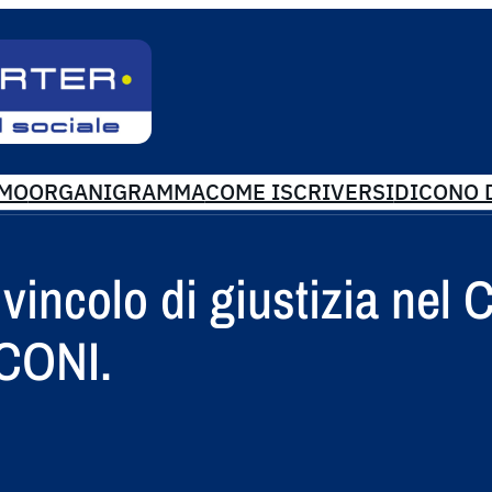
AMO
ORGANIGRAMMA
COME ISCRIVERSI
DICONO D
 vincolo di giustizia nel 
 CONI.