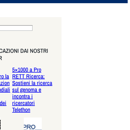
AZIONI DAI NOSTRI
R
5×1000 a Pro
o la
RETT Ricerca:
azion
Sostieni la ricerca
diali
sul genoma e
incontra i
dei
ricercatori
Telethon