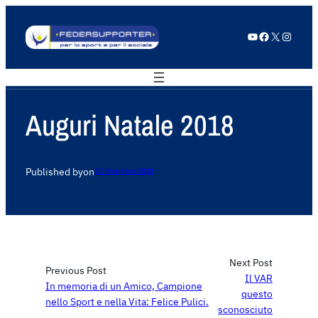
YouTube
Facebook
X
Instagram
Auguri Natale 2018
Published by
on
20 Dicembre 2018
Next Post
Previous Post
Il VAR
In memoria di un Amico, Campione
questo
nello Sport e nella Vita: Felice Pulici.
sconosciuto