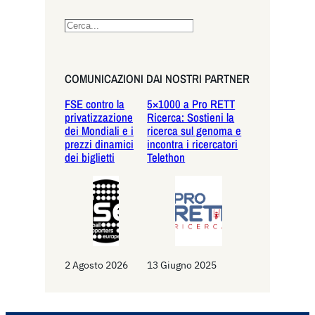
S
e
a
r
COMUNICAZIONI DAI NOSTRI PARTNER
c
FSE contro la
5×1000 a Pro RETT
h
privatizzazione
Ricerca: Sostieni la
dei Mondiali e i
ricerca sul genoma e
prezzi dinamici
incontra i ricercatori
dei biglietti
Telethon
2 Agosto 2026
13 Giugno 2025