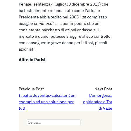
Penale, sentenza 4 luglio/30 dicembre 2013) che
ha testualmente riconosciuto come l’attuale
Presidente abbia ordito nel 2005 “
un
complesso
disegno criminoso
” …… per impedire che un
consistente pacchetto di azioni andasse sul
mercato e quindi potesse sfuggire al suo controllo,
con conseguente grave danno per i tifosi, piccoli
azionisti.
Alfredo Parisi
Previous Post
Next Post
Il patto Juventus-calciatori: un
L’emergenza
esempio ad una soluzione per
epidemica e Tor
tutti
di Valle
S
e