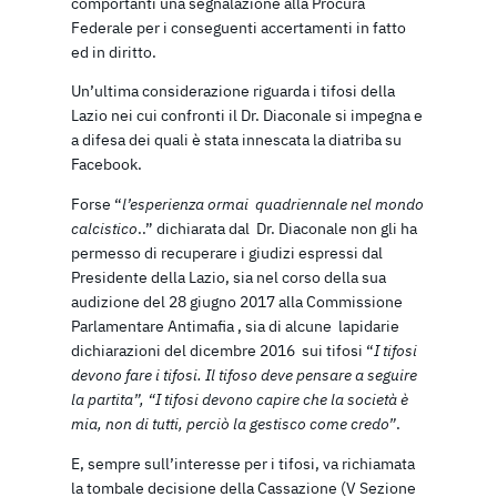
comportanti una segnalazione alla Procura
Federale per i conseguenti accertamenti in fatto
ed in diritto.
Un’ultima considerazione riguarda i tifosi della
Lazio nei cui confronti il Dr. Diaconale si impegna e
a difesa dei quali è stata innescata la diatriba su
Facebook.
Forse “
l’esperienza ormai quadriennale nel mondo
calcistico
..” dichiarata dal Dr. Diaconale non gli ha
permesso di recuperare i giudizi espressi dal
Presidente della Lazio, sia nel corso della sua
audizione del 28 giugno 2017 alla Commissione
Parlamentare Antimafia , sia di alcune lapidarie
dichiarazioni del dicembre 2016 sui tifosi “
I tifosi
devono fare i tifosi. Il tifoso deve pensare a seguire
la partita”, “I tifosi devono capire che la società è
mia, non di tutti, perciò la gestisco come credo”
.
E, sempre sull’interesse per i tifosi, va richiamata
la tombale decisione della Cassazione (V Sezione