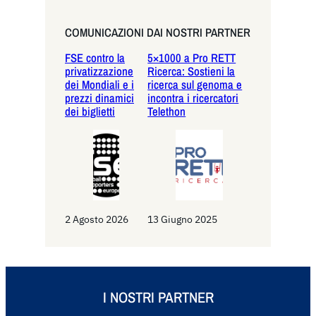
a
r
COMUNICAZIONI DAI NOSTRI PARTNER
c
FSE contro la
5×1000 a Pro RETT
h
privatizzazione
Ricerca: Sostieni la
dei Mondiali e i
ricerca sul genoma e
prezzi dinamici
incontra i ricercatori
dei biglietti
Telethon
2 Agosto 2026
13 Giugno 2025
I NOSTRI PARTNER