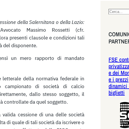
S
e
essione della Salernitana o della Lazio:
a
Avvocato Massimo Rossetti (cfr.
COMUNIC
r
alora presenti clausole e condizioni tali
PARTNE
c
tà del disponente.
h
 bensì un mero rapporto di mandato
FSE contr
privatizz
e dei Mon
e letterale della normativa federale in
e i prezzi
dinamici 
o campionato di società di calcio
biglietti
irettamente, dallo stesso soggetto, il
tà controllate da quel soggetto.
 valida cessione di una delle società
 di quale di tali società da iscrivere o