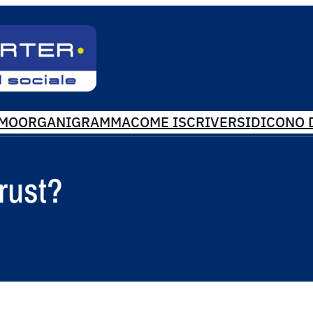
AMO
ORGANIGRAMMA
COME ISCRIVERSI
DICONO D
rust?