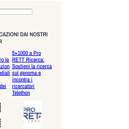
AZIONI DAI NOSTRI
R
5×1000 a Pro
o la
RETT Ricerca:
azion
Sostieni la ricerca
diali
sul genoma e
incontra i
dei
ricercatori
Telethon