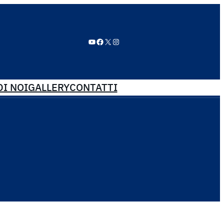
YouTube
Facebook
X
Instagram
I NOI
GALLERY
CONTATTI