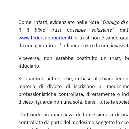
Come, infatti, evidenziato nelle Note “
Obbligo di c
il il blind trust possibile soluzione”
dell’
www.federsuppoerter.it
), il trust non è valido qu
da non garantirne l’indipendenza e la non invasivi
Viceversa, non sarebbe costituito un trust,
fiduciario.
Si ribadisce, infine, che, in base al chiaro tenor
materia di divieto di iscrizione al medesim
professionistiche controllate, direttamente o ind
divieto riguarda non una sola, bensì, tutte le socie
D’altronde, in mancanza della cessione o di una
controllate da parte del medesimo soggetto la scelta