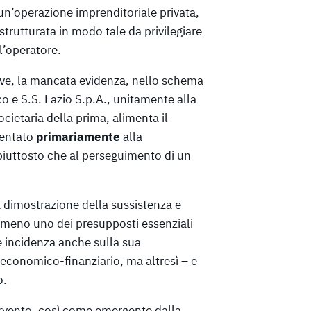
i un’operazione imprenditoriale privata,
 strutturata in modo tale da privilegiare
l’operatore.
tive, la mancata evidenza, nello schema
o e S.S. Lazio S.p.A., unitamente alla
cietaria della prima, alimenta il
ientato
primariamente
alla
piuttosto che al perseguimento di un
a dimostrazione della sussistenza e
e meno uno dei presupposti essenziali
e incidenza anche sulla sua
o economico-finanziario, ma altresì – e
o.
ervento, così come emergente dalla