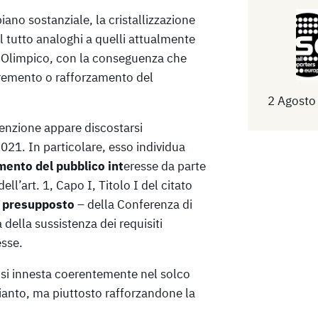
ano sostanziale, la cristallizzazione
el tutto analoghi a quelli attualmente
io Olimpico, con la conseguenza che
remento o rafforzamento del
2 Agosto
venzione appare discostarsi
021. In particolare, esso individua
imento del pubblico int
eresse da parte
ell’art. 1, Capo I, Titolo I del citato
n presupposto
– della Conferenza di
a della sussistenza dei requisiti
esse.
 si innesta coerentemente nel solco
ianto, ma piuttosto rafforzandone la