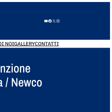
YouTube
Facebook
X
Instagram
I NOI
GALLERY
CONTATTI
enzione
a / Newco