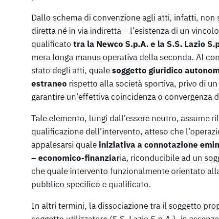
Dallo schema di convenzione agli atti, infatti, non 
diretta né in via indiretta – l’esistenza di un vincol
qualificato
tra la Newco S.p.A. e la S.S. Lazio S.
mera longa manus operativa della seconda. Al cont
stato degli atti, quale
soggetto giuridico autonom
estraneo
rispetto alla società sportiva, privo di 
garantire un’effettiva coincidenza o convergenza di
Tale elemento, lungi dall’essere neutro, assume rili
qualificazione dell’intervento, atteso che l’operaz
appalesarsi quale
iniziativa a connotazione em
– economico-finanziar
ia, riconducibile ad un sog
che quale intervento funzionalmente orientato alla
pubblico specifico e qualificato.
In altri termini, la dissociazione tra il soggetto p
soggetto utilizzatore (S.S. Lazio S.p.A.), in assenz