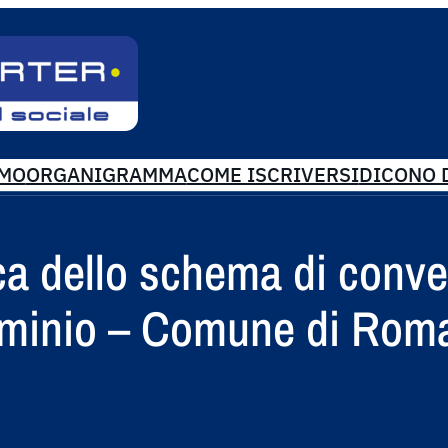
AMO
ORGANIGRAMMA
COME ISCRIVERSI
DICONO D
ica dello schema di conv
Flaminio – Comune di Rom