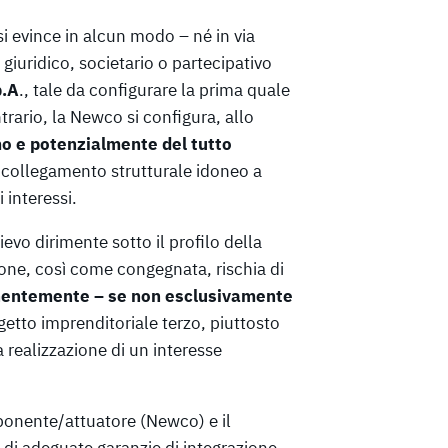
si evince in alcun modo – né in via
o giuridico, societario o partecipativo
p.A
., tale da configurare la prima quale
rario, la Newco si configura, allo
o e potenzialmente del tutto
un collegamento strutturale idoneo a
 interessi.
evo dirimente sotto il profilo della
ione, così come congegnata, rischia di
inentemente – se non esclusivamente
getto imprenditoriale terzo, piuttosto
 realizzazione di un interesse
roponente/attuatore (Newco) e il
a di adeguate garanzie di integrazione