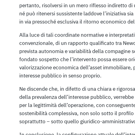
pertanto, risolversi in un mero riflesso indiretto d
né può ritenersi sussistente laddove l’iniziativa sia
in via pressoché esclusiva il ritorno economico del
Alla luce di tali coordinate normative e interpreta
convenzionale, di un rapporto qualificato tra Newc
prevista autonomia e variabilità della compagine so
fondato sospetto che l’intervento possa essere or
valorizzazione economica dell’asset immobiliare, 
interesse pubblico in senso proprio.
Ne discende che, in difetto di una chiara e rigoros
della prevalenza dell’interesse pubblico, verrebb
per la legittimità dell’operazione, con conseguent
sostenibilità complessiva, non solo sotto il profil
soprattutto – sotto quello giuridico-amministrativ
In conclusione, la configurazione attuale dell’int