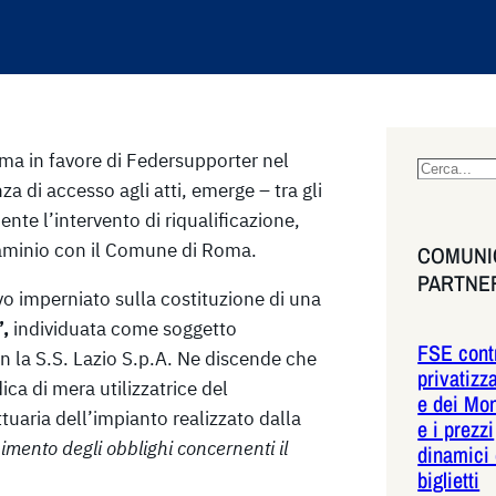
a in favore di Federsupporter nel
S
za di accesso agli atti, emerge – tra gli
e
nte l’intervento di riqualificazione,
a
minio con il Comune di Roma.
COMUNIC
r
PARTNE
c
o imperniato sulla costituzione di una
h
,
individuata come soggetto
FSE contr
on la S.S. Lazio S.p.A. Ne discende che
privatizz
ica di mera utilizzatrice del
e dei Mon
tuaria dell’impianto realizzato dalla
e i prezzi
pimento degli obblighi concernenti il
dinamici 
biglietti