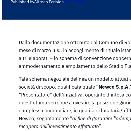
Published by
Alfredo Parisi
on
14 Aprile 2026
Dalla documentazione ottenuta dal Comune di Rom
mese di marzo u.s., in accoglimento di rituale istan
altri elaborati – lo schema di convenzione concerne
ammodernamento e ampliamento dello Stadio Fla
Tale schema negoziale delinea un modello attuativ
società di scopo, qualificata quale “
Newco S.p.A.”
“Presentatore” dell’iniziativa, operante d’intesa c
quest’ultima verrebbe a rivestire la posizione giurid
complesso immobiliare, in qualità di locataria/affit
Newco, segnatamente “
al fine di garantire l’adem
recupero dell’investimento effettuato”.