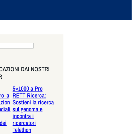
AZIONI DAI NOSTRI
R
5×1000 a Pro
o la
RETT Ricerca:
azion
Sostieni la ricerca
diali
sul genoma e
incontra i
dei
ricercatori
Telethon