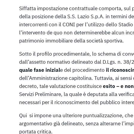
Siffatta impostazione contrattuale comporta, sul pi
della posizione della S.S. Lazio S.p.A. in termini d
intercorrenti con il CONI per l’utilizzo dello Stad
l’intervento de quo non determinerebbe alcun inc
patrimonio immobiliare della società sportiva.
Sotto il profilo procedimentale, lo schema di con
dall’assetto normativo delineato dal D.Lgs. n. 38/2
quale fase inizial
e del procedimento
il riconosc
dell’Amministrazione capitolina. Tuttavia, ai sensi d
decreto, tale valutazione costituisce
esito – e no
Servizi Preliminare, la quale è deputata alla verific
necessari per il riconoscimento del pubblico inter
Qui si impone una ulteriore puntualizzazione, che
argomentativo già delineato, senza alterarne l’imp
portata critica.