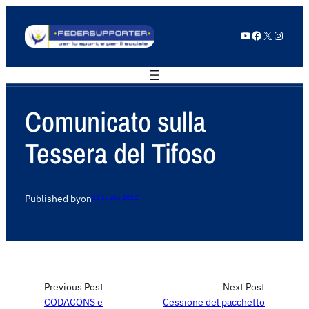
YouTube
Facebook
X
Instagram
Comunicato sulla
Tessera del Tifoso
Published by
on
22 Luglio 2011
Previous Post
Next Post
CODACONS e
Cessione del pacchetto