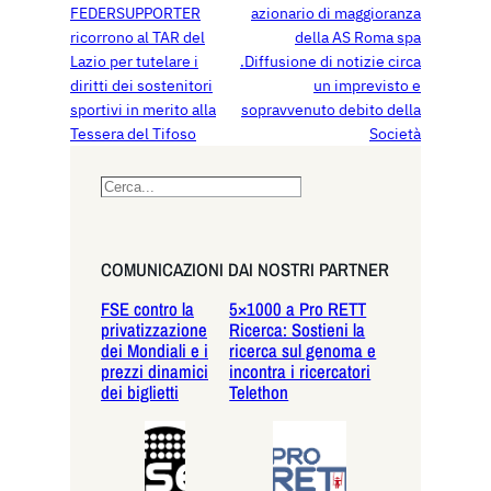
FEDERSUPPORTER
azionario di maggioranza
ricorrono al TAR del
della AS Roma spa
Lazio per tutelare i
.Diffusione di notizie circa
diritti dei sostenitori
un imprevisto e
sportivi in merito alla
sopravvenuto debito della
Tessera del Tifoso
Società
S
e
a
r
COMUNICAZIONI DAI NOSTRI PARTNER
c
FSE contro la
5×1000 a Pro RETT
h
privatizzazione
Ricerca: Sostieni la
dei Mondiali e i
ricerca sul genoma e
prezzi dinamici
incontra i ricercatori
dei biglietti
Telethon